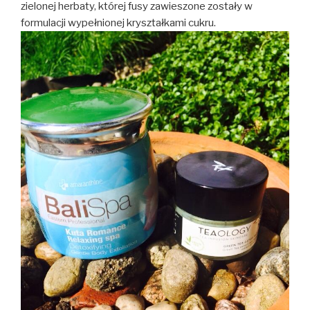
zielonej herbaty, której fusy zawieszone zostały w
formulacji wypełnionej kryształkami cukru.