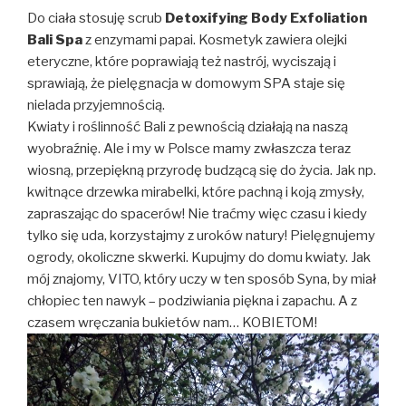
Do ciała stosuję scrub
Detoxifying Body Exfoliation
Bali Spa
z enzymami papai. Kosmetyk zawiera olejki
eteryczne, które poprawiają też nastrój, wyciszają i
sprawiają, że pielęgnacja w domowym SPA staje się
nielada przyjemnością.
Kwiaty i roślinność Bali z pewnością działają na naszą
wyobraźnię. Ale i my w Polsce mamy zwłaszcza teraz
wiosną, przepiękną przyrodę budzącą się do życia. Jak np.
kwitnące drzewka mirabelki, które pachną i koją zmysły,
zapraszając do spacerów! Nie traćmy więc czasu i kiedy
tylko się uda, korzystajmy z uroków natury! Pielęgnujemy
ogrody, okoliczne skwerki. Kupujmy do domu kwiaty. Jak
mój znajomy, VITO, który uczy w ten sposób Syna, by miał
chłopiec ten nawyk – podziwiania piękna i zapachu. A z
czasem wręczania bukietów nam… KOBIETOM!