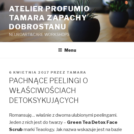
Przeskocz
ATELIER PROFUMIO
do
TAMARA ZAPACHY
treści
DOBROSTANU
NEUROART&CARE WORKSHOPS
Menu
OPUBLIKOWANE
6 KWIETNIA 2017
PRZEZ
TAMARA
W
PACHNĄCE PEELINGI O
WŁAŚCIWOŚCIACH
DETOKSYKUJĄCYCH
Romansuję… właśnie z dwoma ulubionymi peelingami.
Jeden z nich jest do twarzy –
Green Tea Detox Face
Scrub
marki Teaology. Jak nazwa wskazuje jest na bazie