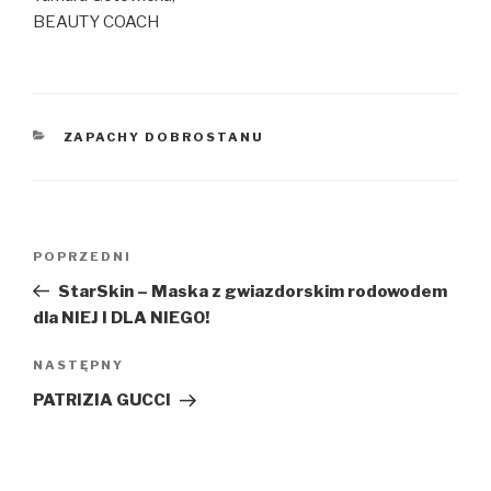
BEAUTY COACH
KATEGORIE
ZAPACHY DOBROSTANU
Nawigacja
POPRZEDNI
Poprzedni
wpisu
wpis
StarSkin – Maska z gwiazdorskim rodowodem
dla NIEJ I DLA NIEGO!
NASTĘPNY
Następny
wpis
PATRIZIA GUCCI