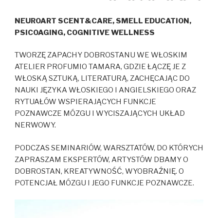
NEUROART SCENT&CARE, SMELL EDUCATION,
PSICOAGING, COGNITIVE WELLNESS
TWORZĘ ZAPACHY DOBROSTANU WE WŁOSKIM
ATELIER PROFUMIO TAMARA, GDZIE ŁĄCZĘ JE Z
WŁOSKĄ SZTUKĄ, LITERATURĄ, ZACHĘCAJĄC DO
NAUKI JĘZYKA WŁOSKIEGO I ANGIELSKIEGO ORAZ
RYTUAŁÓW WSPIERAJĄCYCH FUNKCJE
POZNAWCZE MÓZGU I WYCISZAJĄCYCH UKŁAD
NERWOWY.
PODCZAS SEMINARIÓW, WARSZTATÓW, DO KTÓRYCH
ZAPRASZAM EKSPERTÓW, ARTYSTÓW DBAMY O
DOBROSTAN, KREATYWNOŚĆ, WYOBRAŹNIĘ. O
POTENCJAŁ MÓZGU I JEGO FUNKCJE POZNAWCZE.