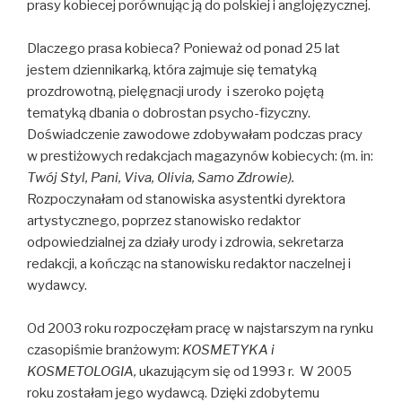
prasy kobiecej porównując ją do polskiej i anglojęzycznej.
Dlaczego prasa kobieca? Ponieważ od ponad 25 lat
jestem dziennikarką, która zajmuje się tematyką
prozdrowotną, pielęgnacji urody i szeroko pojętą
tematyką dbania o dobrostan psycho-fizyczny.
Doświadczenie zawodowe zdobywałam podczas pracy
w prestiżowych redakcjach magazynów kobiecych: (m. in:
Twój Styl, Pani, Viva, Olivia, Samo Zdrowie).
Rozpoczynałam od stanowiska asystentki dyrektora
artystycznego, poprzez stanowisko redaktor
odpowiedzialnej za działy urody i zdrowia, sekretarza
redakcji, a kończąc na stanowisku redaktor naczelnej i
wydawcy.
Od 2003 roku rozpoczęłam pracę w najstarszym na rynku
czasopiśmie branżowym:
KOSMETYKA i
KOSMETOLOGIA,
ukazującym się od 1993 r. W 2005
roku zostałam jego wydawcą. Dzięki zdobytemu