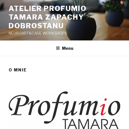
Przeskocz
ATELIER PROFUMIO
do
TAMARA ZAPACHY
treści
DOBROSTANU
NEUROART&CARE WORKSHOPS
Menu
O MNIE