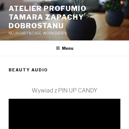
Przeskocz
ATELIER PROFUMIO
do
TAMARA ZAPACHY
treści
DOBROSTANU
NEUROART&CARE WORKSHOPS
Menu
BEAUTY AUDIO
Wywiad z PIN UP CANDY