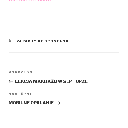
KATEGORIE
ZAPACHY DOBROSTANU
Nawigacja
POPRZEDNI
Poprzedni
wpisu
wpis
LEKCJA MAKIJAŻU W SEPHORZE
NASTĘPNY
Następny
wpis
MOBILNE OPALANIE