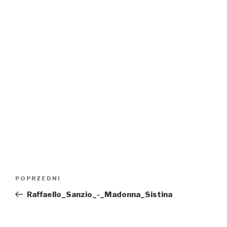
Nawigacja
POPRZEDNI
Poprzedni
wpisu
wpis
Raffaello_Sanzio_-_Madonna_Sistina