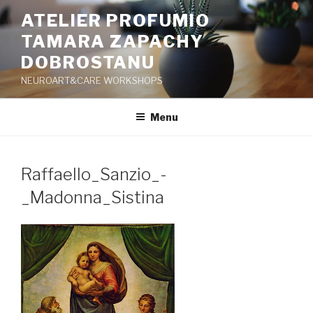
Przeskocz
ATELIER PROFUMIO
do
TAMARA ZAPACHY
treści
DOBROSTANU
NEUROART&CARE WORKSHOPS
Menu
Raffaello_Sanzio_-
_Madonna_Sistina