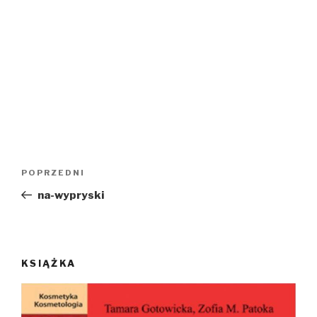
Nawigacja
POPRZEDNI
Poprzedni
wpisu
wpis
na-wypryski
KSIĄŻKA