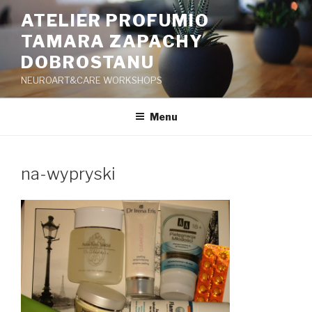
Przeskocz
ATELIER PROFUMIO
do
TAMARA ZAPACHY
treści
DOBROSTANU
NEUROART&CARE WORKSHOPS
Menu
na-wypryski