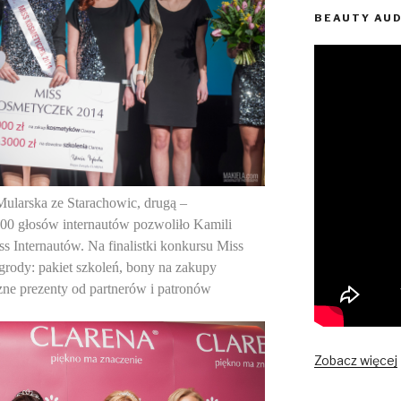
BEAUTY AU
Mularska ze Starachowic, drugą –
00 głosów internautów pozwoliło Kamili
s Internautów. Na finalistki konkursu Miss
grody: pakiet szkoleń, bony na zakupy
zne prezenty od partnerów i patronów
Zobacz więcej