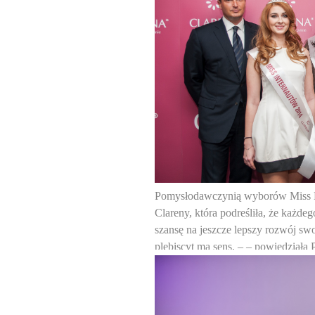
Pomysłodawczynią wyborów Miss Ko
Clareny, która podreśliła, że każd
szansę na jeszcze lepszy rozwój swo
plebiscyt ma sens.
–
– powiedziała P