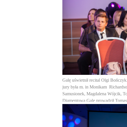
Galę uświetnił recital Olgi Bończy
jury była m. in Monikam Richards
Samusionek, Magdalena Wójcik, To
Diamentową Galę prowadził Toma