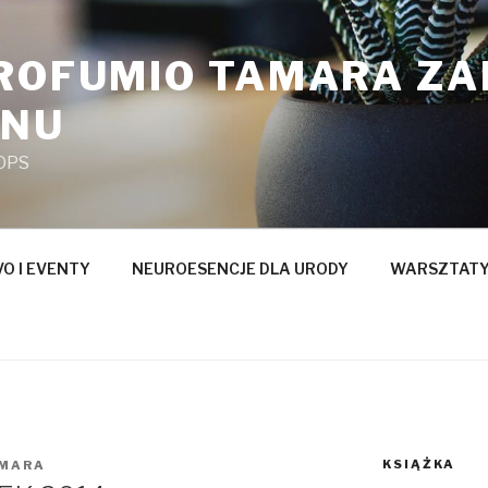
PROFUMIO TAMARA Z
ANU
OPS
O I EVENTY
NEUROESENCJE DLA URODY
WARSZTATY
KSIĄŻKA
MARA