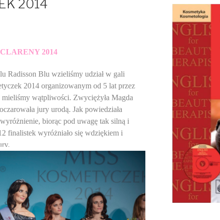
EK 2014
CLARENY 2014
lu Radisson Blu wzieliśmy udział w gali
tyczek 2014 organizowanym od 5 lat przez
ie mieliśmy wątpliwości. Zwyciężyła Magda
czarowała jury urodą. Jak powiedziała
yróżnienie, biorąc pod uwagę tak silną i
2 finalistek wyróżniało się wdziękiem i
ry.