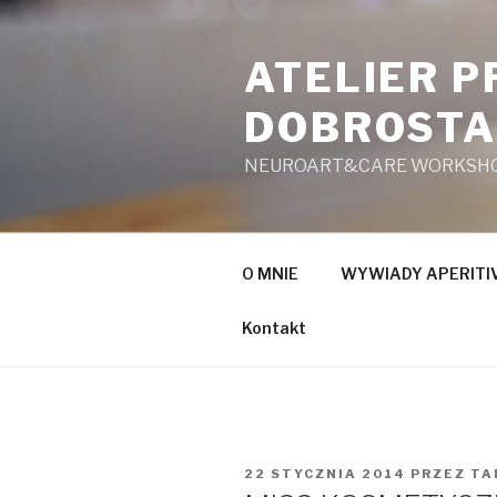
Przeskocz
do
ATELIER 
treści
DOBROST
NEUROART&CARE WORKSH
O MNIE
WYWIADY APERITIV
Kontakt
OPUBLIKOWANE
22 STYCZNIA 2014
PRZEZ
TA
W