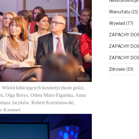
Neuroesencje
Warsztaty
(21)
Wywiad
(77)
ZAPACHY DO
ZAPACHY DO
ZAPACHY DO
Zdrowie
(19)
k. Wśród kibicujących kosmetyczkom gości,
on, Olga Borys, Odeta Moro-Figurska, Anna
masz Jacyków, Robert Korzeniowski.
sz Kammel.