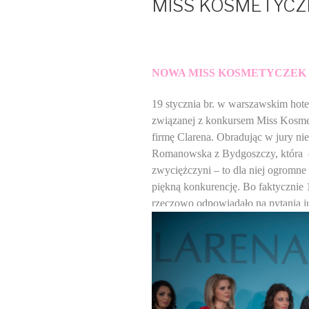
MISS KOSMETYCZ
NOWA MISS KOSMETYCZEK 
19 stycznia br. w warszawskim hote
związanej z konkursem Miss Kosme
firmę Clarena. Obradując w jury n
Romanowska z Bydgoszczy, która o
zwyciężczyni – to dla niej
ogromne w
piękną konkurencję. Bo faktycznie 1
rzeczowo odpowiadało na pytania ju