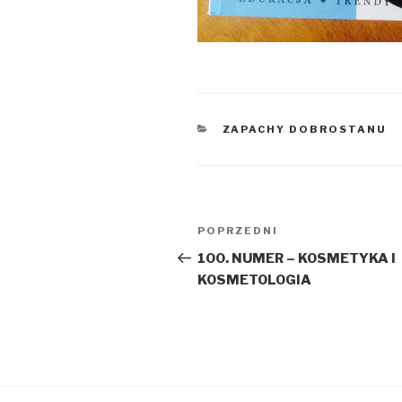
KATEGORIE
ZAPACHY DOBROSTANU
Nawigacja
POPRZEDNI
Poprzedni
wpisu
wpis
100. NUMER – KOSMETYKA I
KOSMETOLOGIA