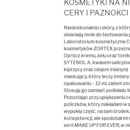
KOSMETYKI NA N
CERY I PAZNOKCI
Niedoskonałości skóry, z który
skłaniają mnie do testowania 
Laboratorium kosmetyczne Cl
kosmetyków ZORTEX przeznacz
Oprócz kremu, żelu oraz toni
SYTENOL A, kwasem salicylow
kiprzycy oraz olejem lnianym)
maskujący, który leczy zmian
opakowaniu – 12 ml, zatem zmi
Stosuję go zamiast podkładu t
Pozostając przy upiększaniu c
policzków, który nakładam w s
wypukłą część, na sam środek.
konsystencji, ale spodobał mi
serii
MAKE UP FOR EVER,
w ni