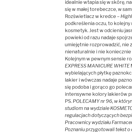
idealnie wtapia się w skórę, n
się w małej torebeczce, w sam
Rozświetlacz w kredce –
Highl
podkreślenia oczu, to kolej
kosmetyk. Jest w odcieniu jas
powieki od razu nadaje spojrz
umiejętnie rozprowadzić, nie 
nienaturalnie i nie koniecznie na
Kolejnym w pewnym sensie roz
EXPRESS MANICURE WHITE
wybielających płytkę paznokc
lakier i wówczas nadaje pazno
się podoba i gorąco go poleca
intensywne kolory lakierów p
PS.
POLECAMY nr 96, w którym 
studiom na wydziale KOSMETOL
regulacjach dotyczących bez
Pracownicy wydziału Farmace
Poznaniu przygotowali tekst 