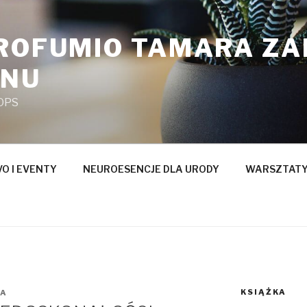
PROFUMIO TAMARA Z
ANU
OPS
O I EVENTY
NEUROESENCJE DLA URODY
WARSZTATY
KSIĄŻKA
A