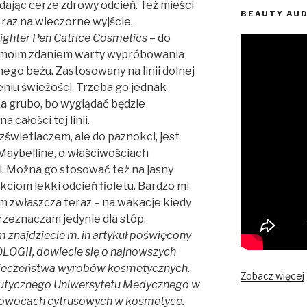
adając cerze zdrowy odcień. Też mieści
BEAUTY AU
 raz na wieczorne wyjście.
ighter Pen Catrice Cosmetics
– do
ny moim zdaniem warty wypróbowania
nego beżu. Zastosowany na linii dolnej
eniu świeżości. Trzeba go jednak
za grubo, bo wyglądać będzie
 całości tej linii.
świetlaczem, ale do paznokci, jest
Maybelline, o właściwościach
i. Można go stosować też na jasny
kciom lekki odcień fioletu. Bardzo mi
m zwłaszcza teraz – na wakacje kiedy
rzeznaczam jedynie dla stóp.
znajdziecie m. in artykuł poświęcony
OGII, dowiecie się o najnowszych
pieczeństwa wyrobów kosmetycznych.
Zobacz więcej
utycznego Uniwersytetu Medycznego w
o owocach cytrusowych w kosmetyce.