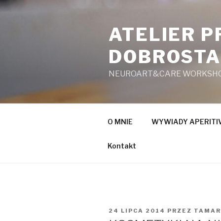
Przeskocz
do
ATELIER 
treści
DOBROST
NEUROART&CARE WORKSH
O MNIE
WYWIADY APERITIV
Kontakt
OPUBLIKOWANE
24 LIPCA 2014
PRZEZ
TAMAR
W