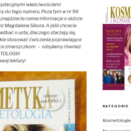
sydacyjnymi właściwościami
y do tego numeru. Poza tym w nr 96
ajdziecie cenne informacje o skórze
inż Magdalena Sikora. A jeśli chcecie
adbać o usta, dlaczego starzeją się,
akie stosować ćwiczenia poprawiające
jące zmarszczkom – odsyłamy również
TOLOGII!
awej lektury!
KATEGORIE
Kosmetologia