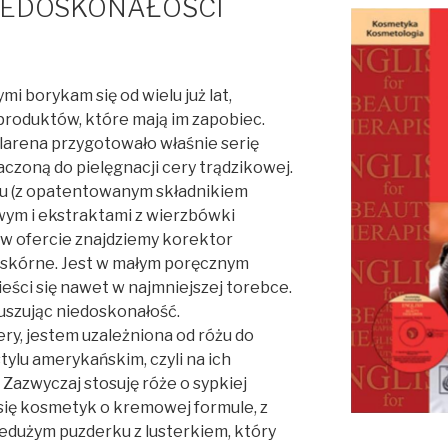
IEDOSKONAŁOŚCI
mi borykam się od wielu już lat,
produktów, które mają im zapobiec.
arena przygotowało właśnie serię
oną do pielęgnacji cery trądzikowej.
ku (z opatentowanym składnikiem
ym i ekstraktami z wierzbówki
 w ofercie znajdziemy korektor
y skórne. Jest w małym poręcznym
eści się nawet w najmniejszej torebce.
uszując niedoskonałość.
ery, jestem uzależniona od różu do
tylu amerykańskim, czyli na ich
 Zazwyczaj stosuję róże o sypkiej
 się kosmetyk o kremowej formule, z
edużym puzderku z lusterkiem, który