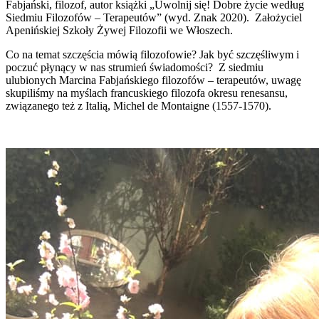
Fabjański, filozof, autor książki „Uwolnij się! Dobre życie według
Siedmiu Filozofów – Terapeutów”
(wyd. Znak 2020).
Założyciel
Apenińskiej Szkoły Żywej Filozofii we Włoszech.
Co na temat szczęścia mówią filozofowie? Jak być szczęśliwym i
poczuć płynący w nas strumień świadomości?
Z siedmiu
ulubionych Marcina Fabjańskiego filozofów – terapeutów, uwagę
skupiliśmy na myślach francuskiego filozofa okresu renesansu,
związanego też z Italią, Michel de Montaigne (1557-1570).