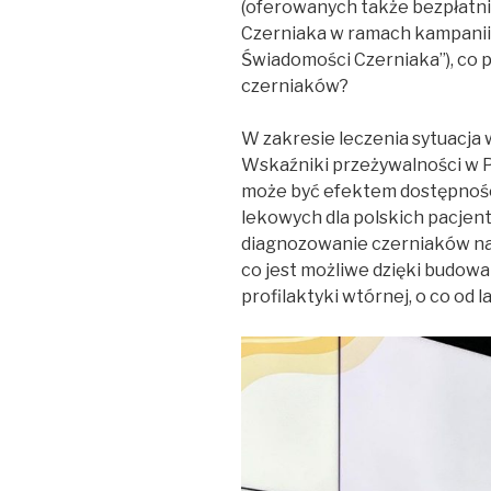
(oferowanych także bezpłatn
Czerniaka w ramach kampanii 
Świadomości Czerniaka”), co 
czerniaków?
W zakresie leczenia sytuacja 
Wskaźniki przeżywalności w Po
może być efektem dostępno
lekowych dla polskich pacjen
diagnozowanie czerniaków na
co jest możliwe dzięki budowa
profilaktyki wtórnej, o co od