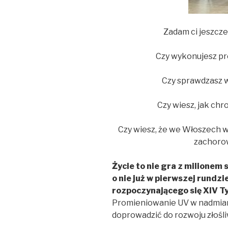
Zadam ci jeszcze
Czy wykonujesz pr
Czy sprawdzasz 
Czy wiesz, jak chr
Czy wiesz, że we Włoszech 
zachoro
Życie to nie gra z milionem
o nie już w pierwszej rundzi
rozpoczynającego się XIV T
P
romieniowanie UV w nadmiar
doprowadzić do rozwoju złoś