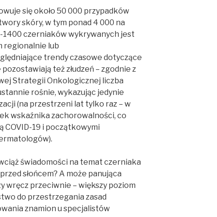
owuje się około 50 000 przypadków
ory skóry, w tym ponad 4 000 na
00-1400 czerniaków wykrywanych jest
regionalnie lub
ględniające trendy czasowe dotyczące
pozostawiają też złudzeń – zgodnie z
j Strategii Onkologicznej liczba
stannie rośnie, wykazując jedynie
acji (na przestrzeni lat tylko raz – w
ek wskaźnika zachorowalności, co
ą COVID-19 i początkowymi
dermatologów).
 wciąż świadomości na temat czerniaka
 przed słońcem? A może panująca
y wręcz przeciwnie – większy poziom
stwo do przestrzegania zasad
lowania znamion u specjalistów