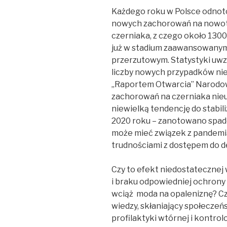
Każdego roku w Polsce odnot
nowych zachorowań na nowotw
czerniaka, z czego około 13
już w stadium zaawansowanym 
przerzutowym. Statystyki uwz
liczby nowych przypadków nie 
„Raportem Otwarcia” Narodowe
zachorowań na czerniaka nieu
niewielką tendencję do stabiliz
2020 roku – zanotowano spad
może mieć związek z pandemi
trudnościami z dostępem do 
Czy to efekt niedostatecznej
i braku odpowiedniej ochrony
wciąż moda na opaleniznę? Cz
wiedzy, skłaniający społeczeń
profilaktyki wtórnej i kontro