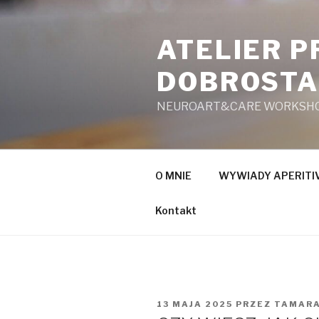
Przeskocz
do
ATELIER 
treści
DOBROST
NEUROART&CARE WORKSH
O MNIE
WYWIADY APERITIV
Kontakt
OPUBLIKOWANE
13 MAJA 2025
PRZEZ
TAMAR
W