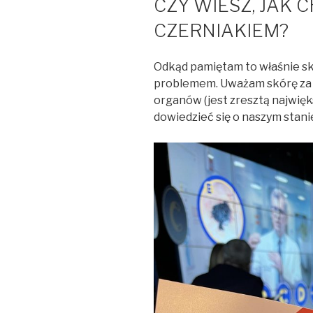
CZY WIESZ, JAK 
CZERNIAKIEM?
Odkąd pamiętam to właśnie s
problemem. Uważam skórę za 
organów (jest zresztą najwię
dowiedzieć się o naszym stan