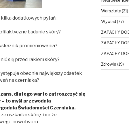
Neuroesencje
Warsztaty
(21)
 kilka dodatkowych pytań:
Wywiad
(77)
ofilaktyczne badanie skóry?
ZAPACHY DO
ZAPACHY DO
wskaźnik promieniowania?
ZAPACHY DO
onić się przed rakiem skóry?
Zdrowie
(19)
występuje obecnie największy odsetek
wań na czerniaka?
 szans, dlatego warto zatroszczyć się
e – to myśl przewodnia
ygodnia Świadomości Czerniaka.
ze uszkadza skórę i może
liwego nowotworu.