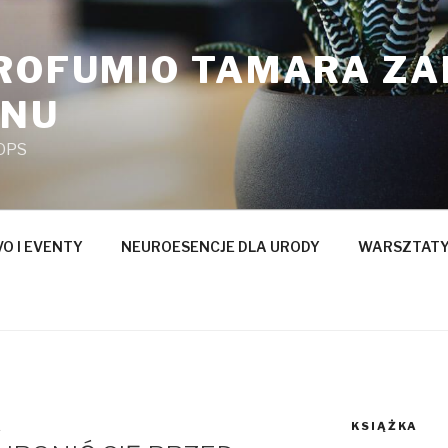
PROFUMIO TAMARA Z
ANU
OPS
O I EVENTY
NEUROESENCJE DLA URODY
WARSZTATY
KSIĄŻKA
A